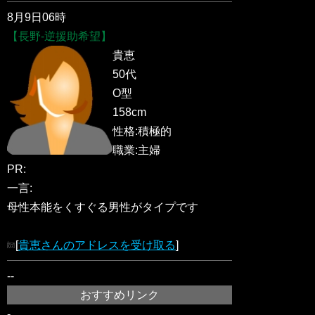
8月9日06時
【長野-逆援助希望】
貴恵
50代
O型
158cm
性格:積極的
職業:主婦
PR:
一言:
母性本能をくすぐる男性がタイプです
[
貴恵さんのアドレスを受け取る
]
--
おすすめリンク
-