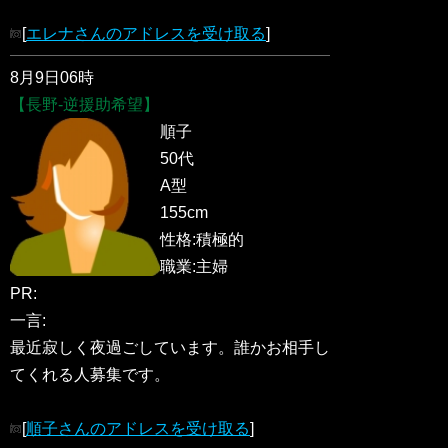
[
エレナさんのアドレスを受け取る
]
8月9日06時
【長野-逆援助希望】
順子
50代
A型
155cm
性格:積極的
職業:主婦
PR:
一言:
最近寂しく夜過ごしています。誰かお相手し
てくれる人募集です。
[
順子さんのアドレスを受け取る
]