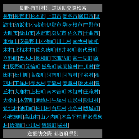
長野-市町村別 逆援助交際検索
長野
|
長野市
|
松本市
|
上田市
|
岡谷市
|
飯田市
|
諏
訪市
|
須坂市
|
小諸市
|
伊那市
|
駒ヶ根市
|
中野市
|
大町市
|
飯山市
|
茅野市
|
塩尻市
|
佐久市
|
千曲市
|
東御市
|
安曇野市
|
小海町
|
川上村
|
南牧村
|
南相
木村
|
北相木村
|
佐久穂町
|
軽井沢町
|
御代田町
|
立科町
|
青木村
|
長和町
|
下諏訪町
|
富士見町
|
原
村
|
辰野町
|
箕輪町
|
飯島町
|
南箕輪村
|
中川村
|
宮
田村
|
松川町
|
高森町
|
阿南町
|
阿智村
|
平谷村
|
根
羽村
|
下條村
|
売木村
|
天龍村
|
泰阜村
|
喬木村
|
豊
丘村
|
大鹿村
|
上松町
|
南木曽町
|
木祖村
|
王滝村
|
大桑村
|
木曽町
|
麻績村
|
生坂村
|
山形村
|
朝日村
|
筑北村
|
池田町
|
松川村
|
白馬村
|
小谷村
|
坂城町
|
小布施町
|
高山村
|
山ノ内町
|
木島平村
|
野沢温泉
村
|
信濃町
|
小川村
|
飯綱町
|
栄村
|
逆援助交際-都道府県別