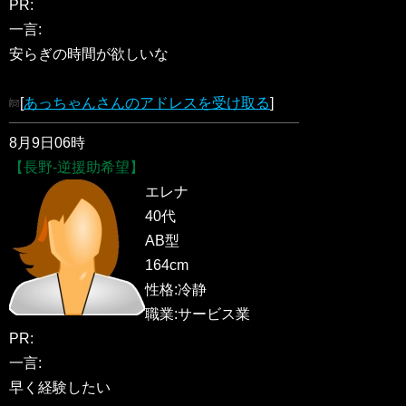
PR:
一言:
安らぎの時間が欲しいな
[
あっちゃんさんのアドレスを受け取る
]
8月9日06時
【長野-逆援助希望】
エレナ
40代
AB型
164cm
性格:冷静
職業:サービス業
PR:
一言:
早く経験したい