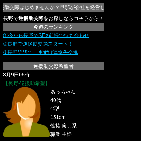
助交際はじめませんか？旦那が会社を経営してる女性や欲求不
長野で
逆援助交際
をお探しならコチラから！
今週のランキング
①今から長野でSEX前提で待ち合わせ
②長野で逆援助交際スタート！
③長野近辺で、まずは連絡先交換
逆援助交際希望者
8月9日06時
【長野-逆援助希望】
あっちゃん
40代
O型
151cm
性格:癒し系
職業:主婦