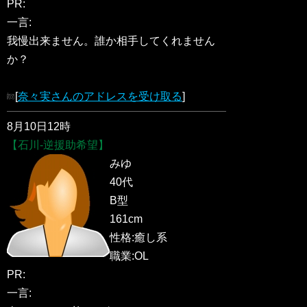
PR:
一言:
我慢出来ません。誰か相手してくれません
か？
[
奈々実さんのアドレスを受け取る
]
8月10日12時
【石川-逆援助希望】
みゆ
40代
B型
161cm
性格:癒し系
職業:OL
PR:
一言: