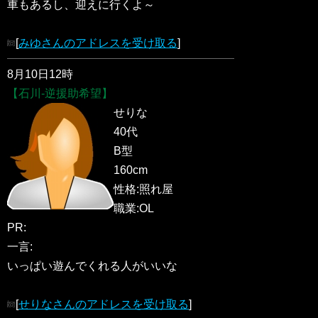
車もあるし、迎えに行くよ～
[
みゆさんのアドレスを受け取る
]
8月10日12時
【石川-逆援助希望】
せりな
40代
B型
160cm
性格:照れ屋
職業:OL
PR:
一言:
いっぱい遊んでくれる人がいいな
[
せりなさんのアドレスを受け取る
]