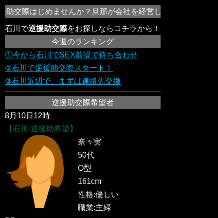
援助交際はじめませんか？旦那が会社を経営してる女性や欲求不
石川で
逆援助交際
をお探しならコチラから！
今週のランキング
①今から石川でSEX前提で待ち合わせ
②石川で逆援助交際スタート！
③石川近辺で、まずは連絡先交換
逆援助交際希望者
8月10日12時
【石川-逆援助希望】
奈々実
50代
O型
161cm
性格:優しい
職業:主婦