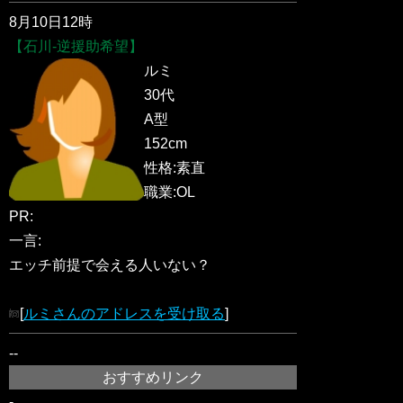
8月10日12時
【石川-逆援助希望】
ルミ
30代
A型
152cm
性格:素直
職業:OL
PR:
一言:
エッチ前提で会える人いない？
[
ルミさんのアドレスを受け取る
]
--
おすすめリンク
-