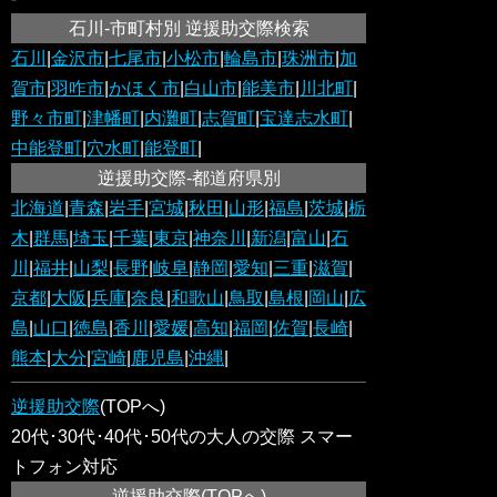
石川-市町村別 逆援助交際検索
石川
|
金沢市
|
七尾市
|
小松市
|
輪島市
|
珠洲市
|
加
賀市
|
羽咋市
|
かほく市
|
白山市
|
能美市
|
川北町
|
野々市町
|
津幡町
|
内灘町
|
志賀町
|
宝達志水町
|
中能登町
|
穴水町
|
能登町
|
逆援助交際-都道府県別
北海道
|
青森
|
岩手
|
宮城
|
秋田
|
山形
|
福島
|
茨城
|
栃
木
|
群馬
|
埼玉
|
千葉
|
東京
|
神奈川
|
新潟
|
富山
|
石
川
|
福井
|
山梨
|
長野
|
岐阜
|
静岡
|
愛知
|
三重
|
滋賀
|
京都
|
大阪
|
兵庫
|
奈良
|
和歌山
|
鳥取
|
島根
|
岡山
|
広
島
|
山口
|
徳島
|
香川
|
愛媛
|
高知
|
福岡
|
佐賀
|
長崎
|
熊本
|
大分
|
宮崎
|
鹿児島
|
沖縄
|
逆援助交際
(TOPへ)
20代･30代･40代･50代の大人の交際 スマー
トフォン対応
逆援助交際
(TOPへ)