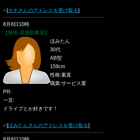
[
カナさんのアドレスを受け取る
]
8月8日10時
【秋田-逆援助希望】
ほみたん
30代
AB型
159cm
性格:素直
職業:サービス業
PR:
一言:
ドライブとか好きです！
[
ほみたんさんのアドレスを受け取る
]
8月8日10時