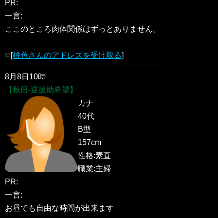
PR:
一言:
ここのところ肉体関係はずっとありません。
[
桃色さんのアドレスを受け取る
]
8月8日10時
【秋田-逆援助希望】
カナ
40代
B型
157cm
性格:素直
職業:主婦
PR:
一言:
お昼でも自由な時間が出来ます