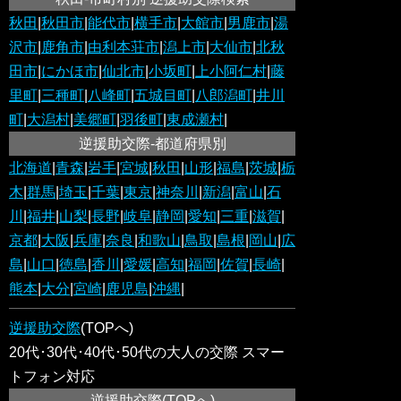
秋田
|
秋田市
|
能代市
|
横手市
|
大館市
|
男鹿市
|
湯
沢市
|
鹿角市
|
由利本荘市
|
潟上市
|
大仙市
|
北秋
田市
|
にかほ市
|
仙北市
|
小坂町
|
上小阿仁村
|
藤
里町
|
三種町
|
八峰町
|
五城目町
|
八郎潟町
|
井川
町
|
大潟村
|
美郷町
|
羽後町
|
東成瀬村
|
逆援助交際-都道府県別
北海道
|
青森
|
岩手
|
宮城
|
秋田
|
山形
|
福島
|
茨城
|
栃
木
|
群馬
|
埼玉
|
千葉
|
東京
|
神奈川
|
新潟
|
富山
|
石
川
|
福井
|
山梨
|
長野
|
岐阜
|
静岡
|
愛知
|
三重
|
滋賀
|
京都
|
大阪
|
兵庫
|
奈良
|
和歌山
|
鳥取
|
島根
|
岡山
|
広
島
|
山口
|
徳島
|
香川
|
愛媛
|
高知
|
福岡
|
佐賀
|
長崎
|
熊本
|
大分
|
宮崎
|
鹿児島
|
沖縄
|
逆援助交際
(TOPへ)
20代･30代･40代･50代の大人の交際 スマー
トフォン対応
逆援助交際
(TOPへ)