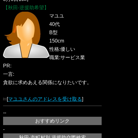
【秋田-逆援助希望】
マユユ
40代
B型
150cm
性格:優しい
職業:サービス業
PR:
一言:
貪欲に求めあえる関係になりたいです。
[
マユユさんのアドレスを受け取る
]
--
おすすめリンク
-
秋田-市町村別 逆援助交際検索