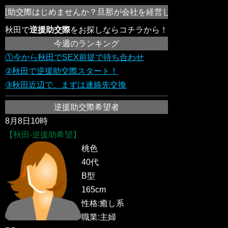
援助交際はじめませんか？旦那が会社を経営してる女性や欲求不
秋田で
逆援助交際
をお探しならコチラから！
今週のランキング
①今から秋田でSEX前提で待ち合わせ
②秋田で逆援助交際スタート！
③秋田近辺で、まずは連絡先交換
逆援助交際希望者
8月8日10時
【秋田-逆援助希望】
桃色
40代
B型
165cm
性格:癒し系
職業:主婦