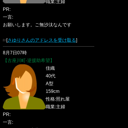
職業:主婦
PR:
一言:
お願いします。ご無沙汰なんです
[
さゆりさんのアドレスを受け取る
]
8月7日07時
【古座川町-逆援助希望】
佳織
40代
A型
159cm
性格:照れ屋
職業:主婦
PR:
一言: