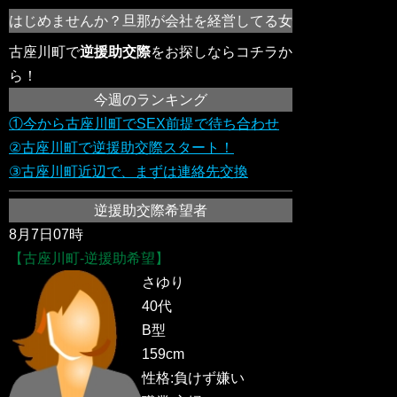
はじめませんか？旦那が会社を経営してる女性や欲求不満の女
古座川町で
逆援助交際
をお探しならコチラか
ら！
今週のランキング
①今から古座川町でSEX前提で待ち合わせ
②古座川町で逆援助交際スタート！
③古座川町近辺で、まずは連絡先交換
逆援助交際希望者
8月7日07時
【古座川町-逆援助希望】
さゆり
40代
B型
159cm
性格:負けず嫌い