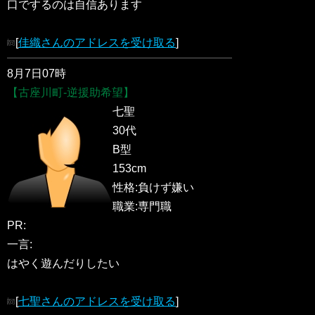
口でするのは自信あります
[
佳織さんのアドレスを受け取る
]
8月7日07時
【古座川町-逆援助希望】
七聖
30代
B型
153cm
性格:負けず嫌い
職業:専門職
PR:
一言:
はやく遊んだりしたい
[
七聖さんのアドレスを受け取る
]