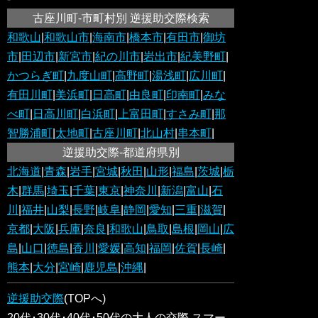
古座川町-市町村別 逆援助交際検索
和歌山
|
和歌山市
|
海南市
|
橋本市
|
有田市
|
御坊
市
|
田辺市
|
新宮市
|
紀の川市
|
岩出市
|
紀美野町
|
かつらぎ町
|
九度山町
|
高野町
|
湯浅町
|
広川町
|
有田川町
|
美浜町
|
日高町
|
由良町
|
印南町
|
みな
べ町
|
日高川町
|
白浜町
|
上富田町
|
すさみ町
|
那
智勝浦町
|
太地町
|
古座川町
|
北山村
|
串本町
|
逆援助交際-都道府県別
北海道
|
青森
|
岩手
|
宮城
|
秋田
|
山形
|
福島
|
茨城
|
栃
木
|
群馬
|
埼玉
|
千葉
|
東京
|
神奈川
|
新潟
|
富山
|
石
川
|
福井
|
山梨
|
長野
|
岐阜
|
静岡
|
愛知
|
三重
|
滋賀
|
京都
|
大阪
|
兵庫
|
奈良
|
和歌山
|
鳥取
|
島根
|
岡山
|
広
島
|
山口
|
徳島
|
香川
|
愛媛
|
高知
|
福岡
|
佐賀
|
長崎
|
熊本
|
大分
|
宮崎
|
鹿児島
|
沖縄
|
逆援助交際
(TOPへ)
20代･30代･40代･50代の大人の交際 スマー