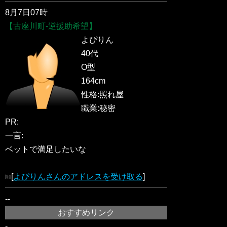
8月7日07時
【古座川町-逆援助希望】
よぴりん
40代
O型
164cm
性格:照れ屋
職業:秘密
PR:
一言:
ベットで満足したいな
[
よぴりんさんのアドレスを受け取る
]
--
おすすめリンク
-